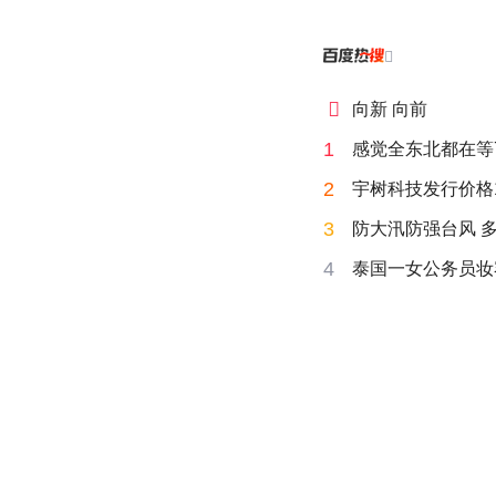


向新 向前
1
感觉全东北都在等
2
宇树科技发行价格15
3
防大汛防强台风 
4
泰国一女公务员妆容