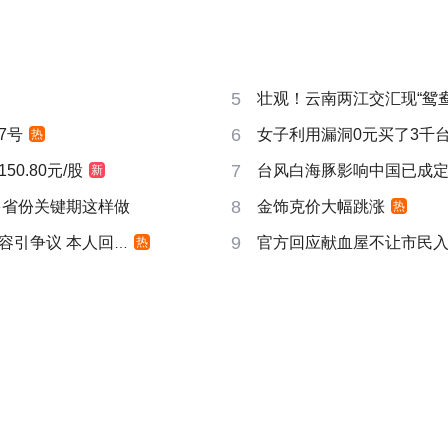
5
壮观！云南两江交汇现“鸳鸯
6
7号
女子利用漏洞0元买了3千
热
7
0.80元/股
台风白海豚影响中国已成
新
8
多省份关键期这样做
金饰克价大幅跳涨
热
9
引争议 本人回应
官方回应献血屋不让市民
热