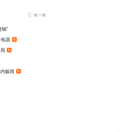

换一换
锅”
台电器
热
定局
热
入内躲雨
热